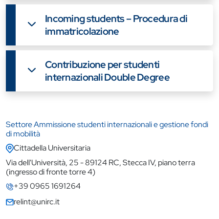
Incoming students – Procedura di
immatricolazione
Contribuzione per studenti
internazionali Double Degree
Settore Ammissione studenti internazionali e gestione fondi
Contatti
Contatti
di mobilità
Cittadella Universitaria
Via dell'Università, 25 - 89124 RC, Stecca IV, piano terra
(ingresso di fronte torre 4)
+39 0965 1691264
relint@unirc.it