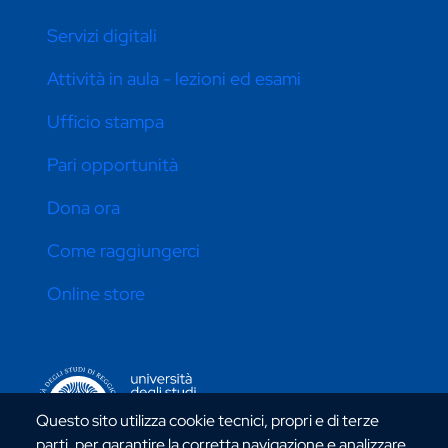
Servizi digitali
Attività in aula - lezioni ed esami
Ufficio stampa
Pari opportunità
Dona ora
Come raggiungerci
Online store
CONTATTI ATENEO
Questo sito utilizza cookie tecnici, propri e di terze
parti, per garantire la corretta navigazione e analizzare