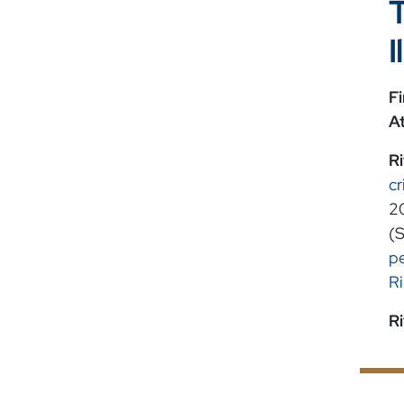
T
I
Fi
A
Ri
cr
2
(
pe
R
Ri