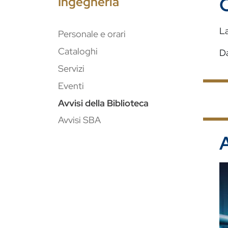
C
Ingegneria
La
Personale e orari
Cataloghi
Da
Servizi
Eventi
Avvisi della Biblioteca
Avvisi SBA
A
I