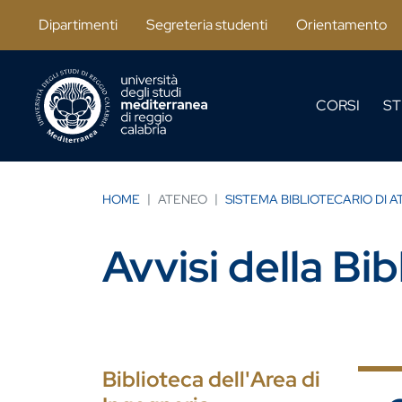
Salta al contenuto principale
Dipartimenti
Segreteria studenti
Orientamento
CORSI
ST
HOME
ATENEO
SISTEMA BIBLIOTECARIO DI 
Avvisi della Bib
Biblioteca dell'Area di