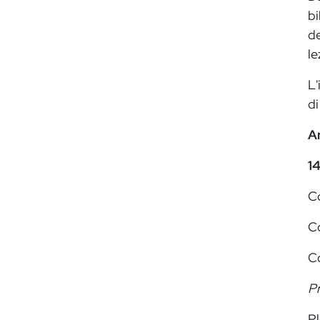
bi
de
le
L'
di
Ar
14
C
Cd
C
Pr
Pl