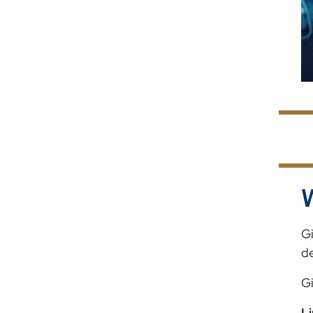
Gi
de
Gi
Li