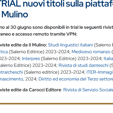
RIAL nuovi titoli sulla pia
l Mulino
no al 30 giugno sono disponibili in trial le seguenti rivi
teneo e accesso remoto tramite VPN:
viste edite da Il Mulino:
Studi linguistici italiani
(Salerno 
itica
(Salerno Editrice) 2023-2024;
Medioevo romanzo
(
023-2024;
Interpres
(Salerno Editrice) 2023-2024;
Ital
Salerno Editrice) 2023-2024;
Rivista di studi danteschi
(S
trarcheschi
(Salerno editrice) 2023-2024;
ITER-Immagini
inascimento
, 2024;
Diritto ed economia del Terzo settor
viste edite da Carocci Editore
:
Rivista di Servizio Social