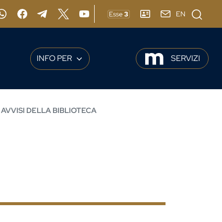
Cerca
EN
gram
Whatsapp
Facebook
Telegram
X
YouTube
ESSE3
RUBRICA
webmail
INFO PER
SERVIZI
AVVISI DELLA BIBLIOTECA