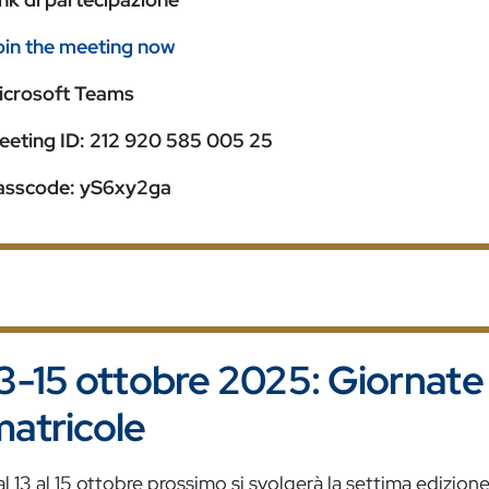
oin the meeting now
icrosoft Teams
eeting ID: 212 920 585 005 25
asscode: yS6xy2ga
3-15 ottobre 2025: Giornate
atricole
l 13 al 15 ottobre prossimo si svolgerà la settima edizion