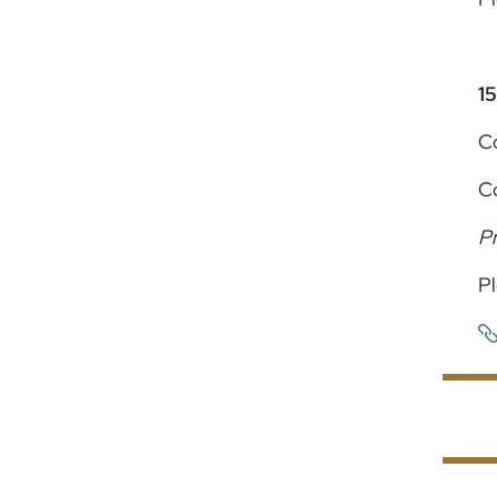
15
C
Cd
Pr
Pl