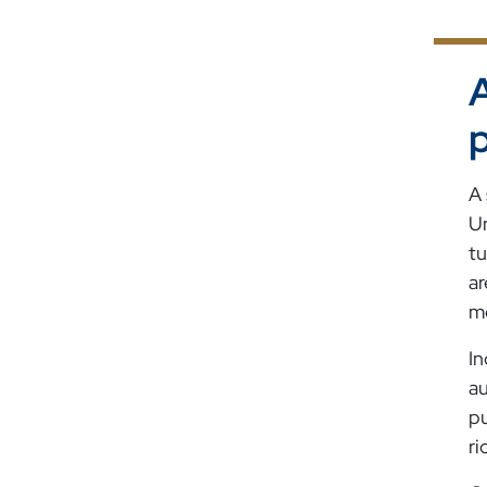
A
p
A 
Un
tu
ar
me
In
au
pu
ri