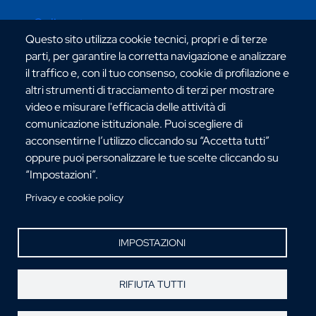
Online store
Questo sito utilizza cookie tecnici, propri e di terze
parti, per garantire la corretta navigazione e analizzare
il traffico e, con il tuo consenso, cookie di profilazione e
CONTATTI ATENEO
altri strumenti di tracciamento di terzi per mostrare
video e misurare l'efficacia delle attività di
comunicazione istituzionale. Puoi scegliere di
acconsentirne l’utilizzo cliccando su “Accetta tutti”
oppure puoi personalizzare le tue scelte cliccando su
“Impostazioni”.
Via dell'Università, 25 - 89124 Reggio Calabria
C.F. 80006510806
Privacy e cookie policy
URP:
urp@unirc.it
PEC:
amministrazione@pec.unirc.it
IMPOSTAZIONI
Instagram
Whatsapp
Facebook
Telegram
X
YouTube
RIFIUTA TUTTI
©Copyright 2025 - Università degli Studi